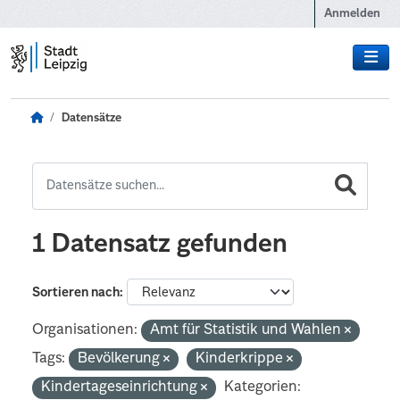
Zum Hauptinhalt wechseln
Anmelden
Datensätze
1 Datensatz gefunden
Sortieren nach
Organisationen:
Amt für Statistik und Wahlen
Tags:
Bevölkerung
Kinderkrippe
Kindertageseinrichtung
Kategorien: