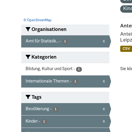
Kin
© OpenStreetMap
Ante
Organisationen
Antei
Leipz
Amt für Statistik...
-
x
1
CSV
Kategorien
Bildung, Kultur und Sport
-
Sie kö
1
Internationale Themen
-
x
1
Tags
Bevölkerung
-
x
1
Kinder
-
x
1