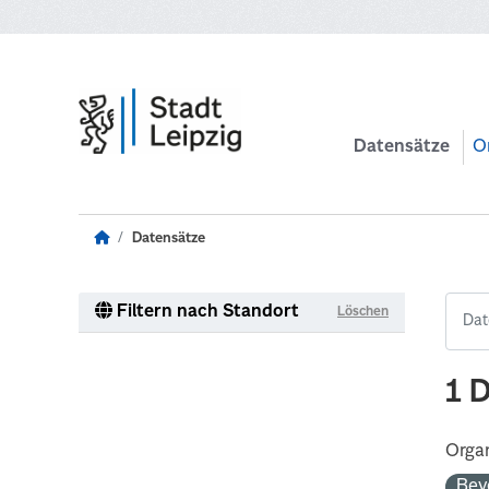
Zum Hauptinhalt wechseln
Datensätze
O
Datensätze
Filtern nach Standort
Löschen
1 
Organ
Bev