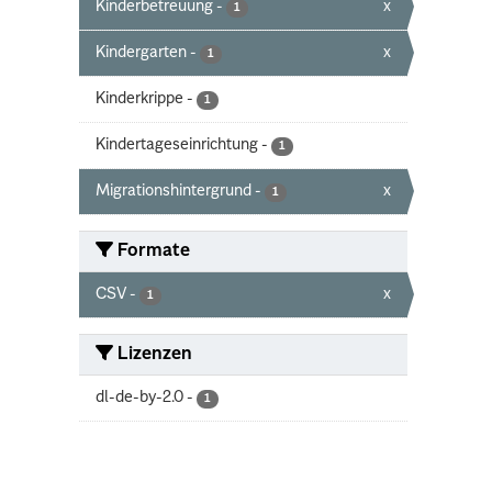
Kinderbetreuung
-
x
1
Kindergarten
-
x
1
Kinderkrippe
-
1
Kindertageseinrichtung
-
1
Migrationshintergrund
-
x
1
Formate
CSV
-
x
1
Lizenzen
dl-de-by-2.0
-
1