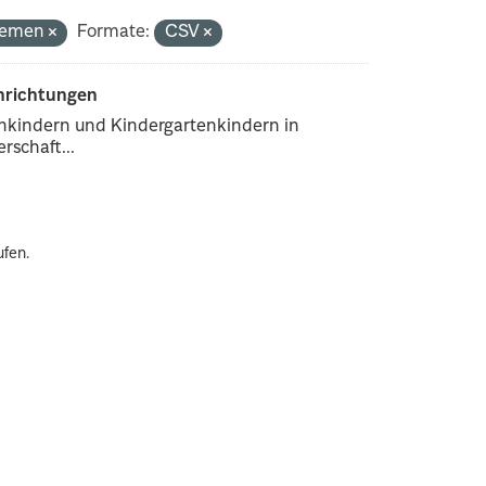
Themen
Formate:
CSV
inrichtungen
enkindern und Kindergartenkindern in
rschaft...
ufen.