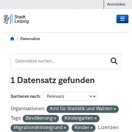
Zum Hauptinhalt wechseln
Anmelden
Datensätze
1 Datensatz gefunden
Sortieren nach
Organisationen:
Amt für Statistik und Wahlen
Tags:
Bevölkerung
Kindergarten
Migrationshintergrund
Kinder
Lizenzen: