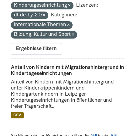
Kindertageseinrichtung
Lizenzen:
dl-de-by-2.0
Kategorien:
Internationale Themen
Bildung, Kultur und Sport
Ergebnisse filtern
Anteil von Kindern mit Migrationshintergrund in
Kindertageseinrichtungen
Anteil von Kindern mit Migrationshintergrund
unter Kinderkrippenkindern und
Kindergartenkindern in Leipziger
Kindertageseinrichtungen in öffentlicher und
freier Trägerschaft...
CSV
Sie können dieses Register auch über die
API
(siehe
API-