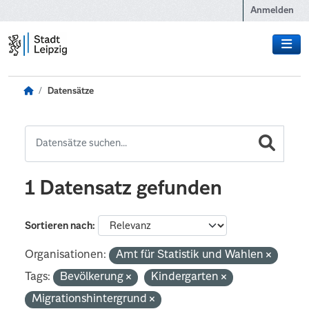
Zum Hauptinhalt wechseln
Anmelden
Datensätze
1 Datensatz gefunden
Sortieren nach
Organisationen:
Amt für Statistik und Wahlen
Tags:
Bevölkerung
Kindergarten
Migrationshintergrund