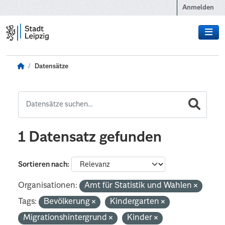
Zum Hauptinhalt wechseln
Anmelden
Datensätze
1 Datensatz gefunden
Sortieren nach
Organisationen:
Amt für Statistik und Wahlen
Tags:
Bevölkerung
Kindergarten
Migrationshintergrund
Kinder