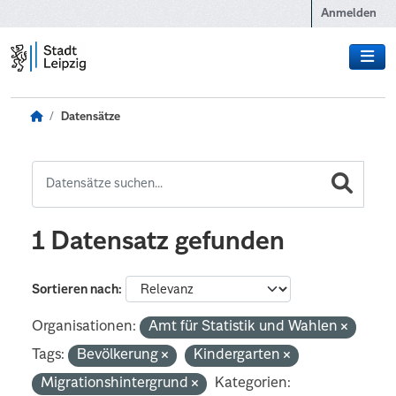
Zum Hauptinhalt wechseln
Anmelden
Datensätze
1 Datensatz gefunden
Sortieren nach
Organisationen:
Amt für Statistik und Wahlen
Tags:
Bevölkerung
Kindergarten
Migrationshintergrund
Kategorien: