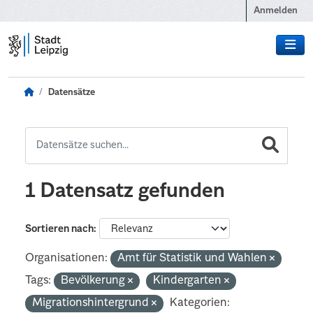
Zum Hauptinhalt wechseln
Anmelden
Datensätze
1 Datensatz gefunden
Sortieren nach
Organisationen:
Amt für Statistik und Wahlen
Tags:
Bevölkerung
Kindergarten
Migrationshintergrund
Kategorien: