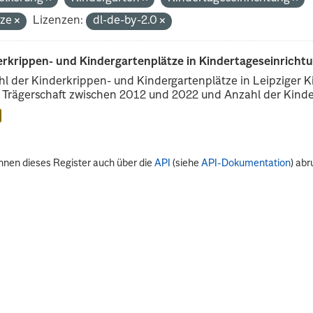
tze
Lizenzen:
dl-de-by-2.0
erkrippen- und Kindergartenplätze in Kindertageseinricht
l der Kinderkrippen- und Kindergartenplätze in Leipziger Ki
r Trägerschaft zwischen 2012 und 2022 und Anzahl der Kinder
nnen dieses Register auch über die
API
(siehe
API-Dokumentation
) abr