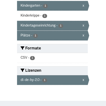
Kindergarten
-
x
1
Kinderkrippe
-
1
Kindertageseinrichtung
-
x
1
Plätze
-
x
1
Formate
CSV
-
1
Lizenzen
dl-de-by-2.0
-
x
1