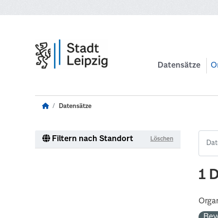
Zum Hauptinhalt wechseln
Datensätze
O
Datensätze
Filtern nach Standort
Löschen
1 
Organ
Bev