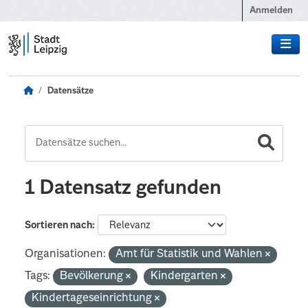
Zum Hauptinhalt wechseln
Anmelden
Datensätze
1 Datensatz gefunden
Sortieren nach
Organisationen:
Amt für Statistik und Wahlen
Tags:
Bevölkerung
Kindergarten
Kindertageseinrichtung