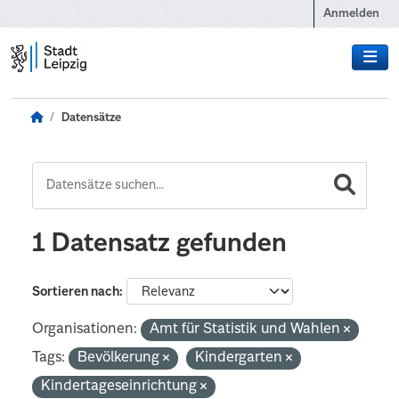
Zum Hauptinhalt wechseln
Anmelden
Datensätze
1 Datensatz gefunden
Sortieren nach
Organisationen:
Amt für Statistik und Wahlen
Tags:
Bevölkerung
Kindergarten
Kindertageseinrichtung