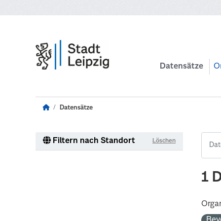
Zum Hauptinhalt wechseln
Datensätze
O
Datensätze
Filtern nach Standort
Löschen
1 
Organ
Bev