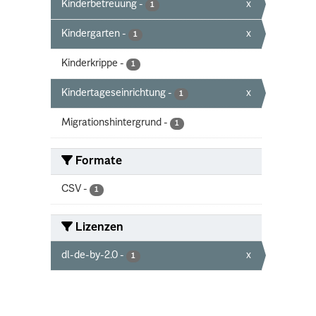
Kinderbetreuung
-
x
1
Kindergarten
-
x
1
Kinderkrippe
-
1
Kindertageseinrichtung
-
x
1
Migrationshintergrund
-
1
Formate
CSV
-
1
Lizenzen
dl-de-by-2.0
-
x
1