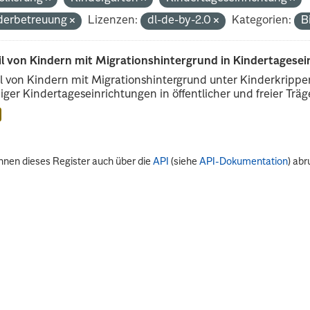
derbetreuung
Lizenzen:
dl-de-by-2.0
Kategorien:
B
il von Kindern mit Migrationshintergrund in Kindertagese
l von Kindern mit Migrationshintergrund unter Kinderkripp
iger Kindertageseinrichtungen in öffentlicher und freier Träge
nnen dieses Register auch über die
API
(siehe
API-Dokumentation
) abr