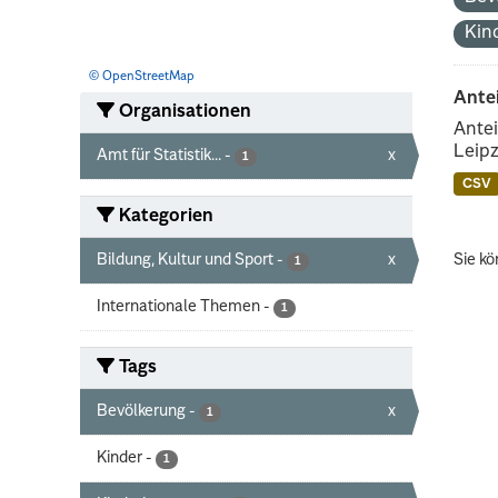
Kin
© OpenStreetMap
Ante
Organisationen
Antei
Leipz
Amt für Statistik...
-
x
1
CSV
Kategorien
Bildung, Kultur und Sport
-
x
Sie kö
1
Internationale Themen
-
1
Tags
Bevölkerung
-
x
1
Kinder
-
1