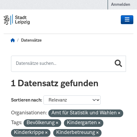
Zum Hauptinhalt wechseln
Anmelden
Datensätze
1 Datensatz gefunden
Sortieren nach
Organisationen:
Amt für Statistik und Wahlen
Tags:
Bevölkerung
Kindergarten
Kinderkrippe
Kinderbetreuung