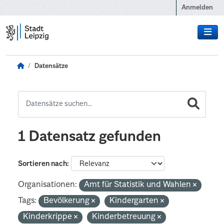
Zum Hauptinhalt wechseln
Anmelden
Datensätze
1 Datensatz gefunden
Sortieren nach
Organisationen:
Amt für Statistik und Wahlen
Tags:
Bevölkerung
Kindergarten
Kinderkrippe
Kinderbetreuung