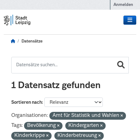
Zum Hauptinhalt wechseln
Anmelden
Datensätze
1 Datensatz gefunden
Sortieren nach
Organisationen:
Amt für Statistik und Wahlen
Tags:
Bevölkerung
Kindergarten
Kinderkrippe
Kinderbetreuung