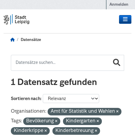
Zum Hauptinhalt wechseln
Anmelden
Datensätze
1 Datensatz gefunden
Sortieren nach
Organisationen:
Amt für Statistik und Wahlen
Tags:
Bevölkerung
Kindergarten
Kinderkrippe
Kinderbetreuung