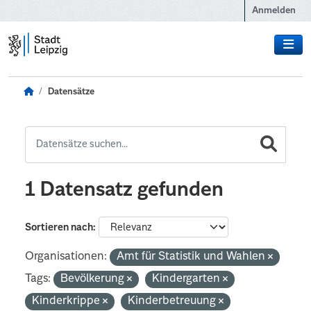
Zum Hauptinhalt wechseln
Anmelden
Datensätze
1 Datensatz gefunden
Sortieren nach
Organisationen:
Amt für Statistik und Wahlen
Tags:
Bevölkerung
Kindergarten
Kinderkrippe
Kinderbetreuung