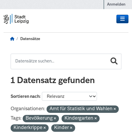
Zum Hauptinhalt wechseln
Anmelden
Datensätze
1 Datensatz gefunden
Sortieren nach
Organisationen:
Amt für Statistik und Wahlen
Tags:
Bevölkerung
Kindergarten
Kinderkrippe
Kinder