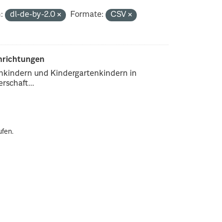
:
dl-de-by-2.0
Formate:
CSV
inrichtungen
enkindern und Kindergartenkindern in
rschaft...
ufen.