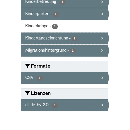
Kinderbetreuung
-
x
1
Kindergarten
-
x
1
Kinderkrippe
-
1
Kindertageseinrichtung
-
x
1
Migrationshintergrund
-
x
1
Formate
CSV
-
x
1
Lizenzen
dl-de-by-2.0
-
x
1