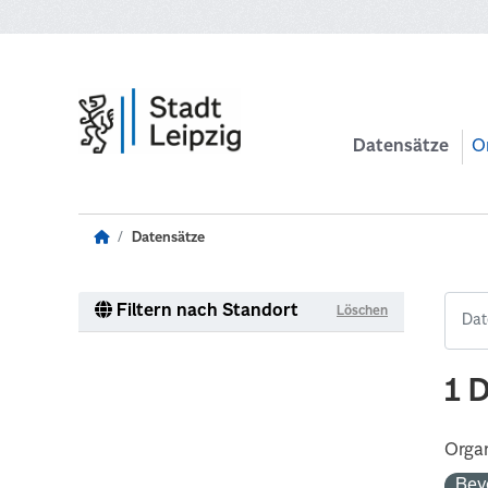
Zum Hauptinhalt wechseln
Datensätze
O
Datensätze
Filtern nach Standort
Löschen
1 
Organ
Bev