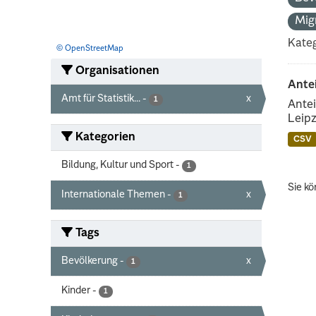
Mig
Kateg
© OpenStreetMap
Organisationen
Ante
Amt für Statistik...
-
x
1
Antei
Leipz
Kategorien
CSV
Bildung, Kultur und Sport
-
1
Sie kö
Internationale Themen
-
x
1
Tags
Bevölkerung
-
x
1
Kinder
-
1