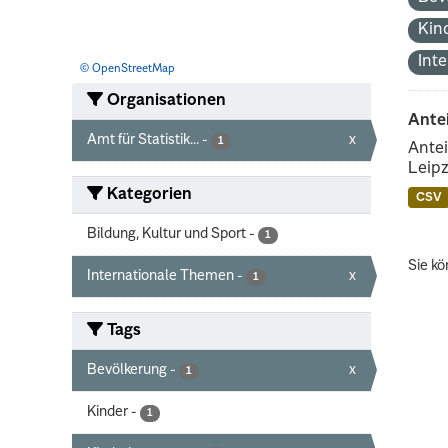
Kin
Int
© OpenStreetMap
Organisationen
Ante
Amt für Statistik...
-
x
1
Antei
Leipz
Kategorien
CSV
Bildung, Kultur und Sport
-
1
Sie kö
Internationale Themen
-
x
1
Tags
Bevölkerung
-
x
1
Kinder
-
1