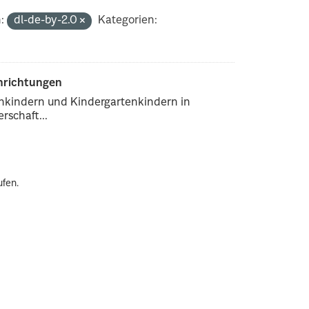
:
dl-de-by-2.0
Kategorien:
inrichtungen
enkindern und Kindergartenkindern in
rschaft...
ufen.