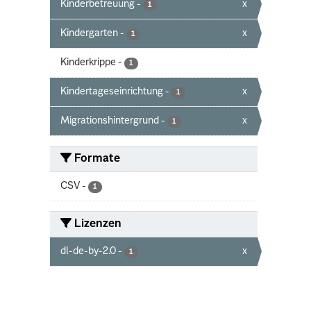
Kinderbetreuung
-
x
1
Kindergarten
-
x
1
Kinderkrippe
-
1
Kindertageseinrichtung
-
x
1
Migrationshintergrund
-
x
1
Formate
CSV
-
1
Lizenzen
dl-de-by-2.0
-
x
1