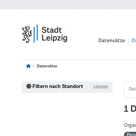
Zum Hauptinhalt wechseln
Datensätze
O
Datensätze
Filtern nach Standort
Löschen
1 
Organ
Bev