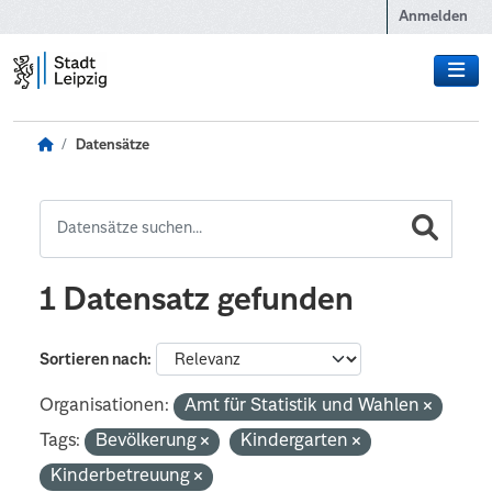
Zum Hauptinhalt wechseln
Anmelden
Datensätze
1 Datensatz gefunden
Sortieren nach
Organisationen:
Amt für Statistik und Wahlen
Tags:
Bevölkerung
Kindergarten
Kinderbetreuung