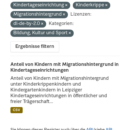
Kindertageseinrichtung
Kinderkrippe
Migrationshintergrund
Lizenzen:
dl-de-by-2.0
Kategorien:
Bildung, Kultur und Sport
Ergebnisse filtern
Anteil von Kindern mit Migrationshintergrund in
Kindertageseinrichtungen
Anteil von Kindern mit Migrationshintergrund
unter Kinderkrippenkindern und
Kindergartenkindern in Leipziger
Kindertageseinrichtungen in öffentlicher und
freier Trägerschaft...
CSV
Sie können dieses Register auch über die
API
(siehe
API-