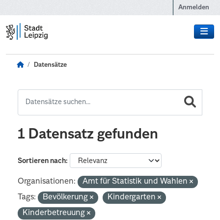
Zum Hauptinhalt wechseln
Anmelden
Datensätze
1 Datensatz gefunden
Sortieren nach
Organisationen:
Amt für Statistik und Wahlen
Tags:
Bevölkerung
Kindergarten
Kinderbetreuung