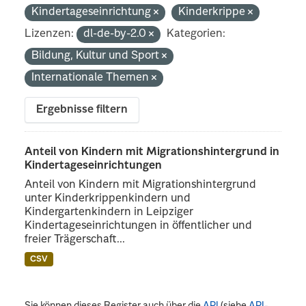
Kindertageseinrichtung
Kinderkrippe
Lizenzen:
dl-de-by-2.0
Kategorien:
Bildung, Kultur und Sport
Internationale Themen
Ergebnisse filtern
Anteil von Kindern mit Migrationshintergrund in
Kindertageseinrichtungen
Anteil von Kindern mit Migrationshintergrund
unter Kinderkrippenkindern und
Kindergartenkindern in Leipziger
Kindertageseinrichtungen in öffentlicher und
freier Trägerschaft...
CSV
Sie können dieses Register auch über die
API
(siehe
API-