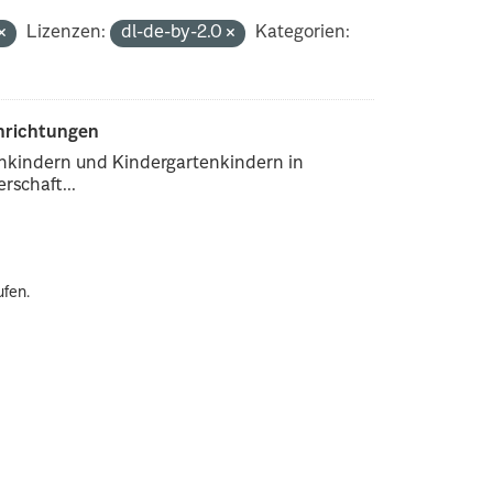
Lizenzen:
dl-de-by-2.0
Kategorien:
inrichtungen
enkindern und Kindergartenkindern in
rschaft...
ufen.