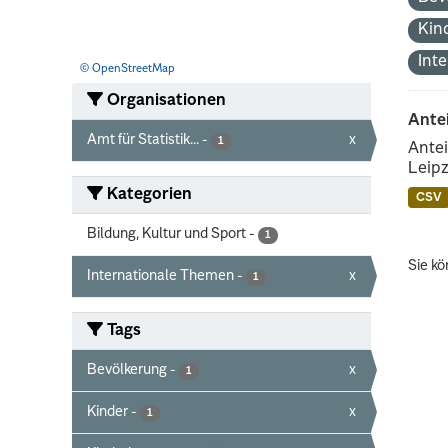
Kin
Int
© OpenStreetMap
Organisationen
Ante
Amt für Statistik...
-
x
1
Antei
Leipz
Kategorien
CSV
Bildung, Kultur und Sport
-
1
Sie kö
Internationale Themen
-
x
1
Tags
Bevölkerung
-
x
1
Kinder
-
x
1