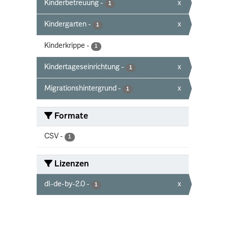
Kinderbetreuung
-
x
1
Kindergarten
-
x
1
Kinderkrippe
-
1
Kindertageseinrichtung
-
x
1
Migrationshintergrund
-
x
1
Formate
CSV
-
1
Lizenzen
dl-de-by-2.0
-
x
1