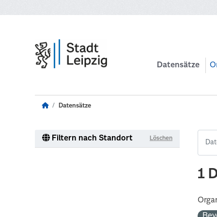
Zum Hauptinhalt wechseln
Datensätze
O
Datensätze
Filtern nach Standort
Löschen
1 
Organ
Bev