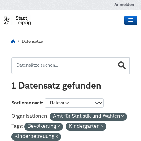
Zum Hauptinhalt wechseln
Anmelden
Datensätze
1 Datensatz gefunden
Sortieren nach
Organisationen:
Amt für Statistik und Wahlen
Tags:
Bevölkerung
Kindergarten
Kinderbetreuung