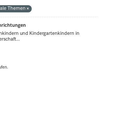
onale Themen
inrichtungen
enkindern und Kindergartenkindern in
rschaft...
ufen.