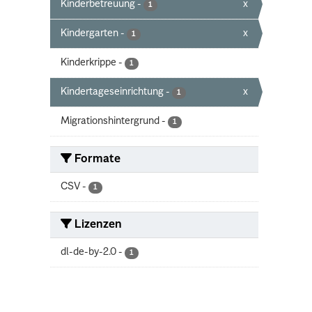
Kinderbetreuung
-
x
1
Kindergarten
-
x
1
Kinderkrippe
-
1
Kindertageseinrichtung
-
x
1
Migrationshintergrund
-
1
Formate
CSV
-
1
Lizenzen
dl-de-by-2.0
-
1