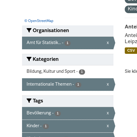
Kin
© OpenStreetMap
Ante
Organisationen
Antei
Leipz
Amt für Statistik...
-
x
1
CSV
Kategorien
Bildung, Kultur und Sport
-
Sie kö
1
Internationale Themen
-
x
1
Tags
Bevölkerung
-
x
1
Kinder
-
x
1