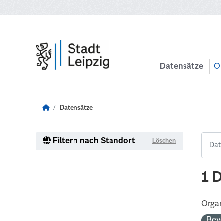
Zum Hauptinhalt wechseln
Datensätze
O
Datensätze
Filtern nach Standort
Löschen
1 
Organ
Bev