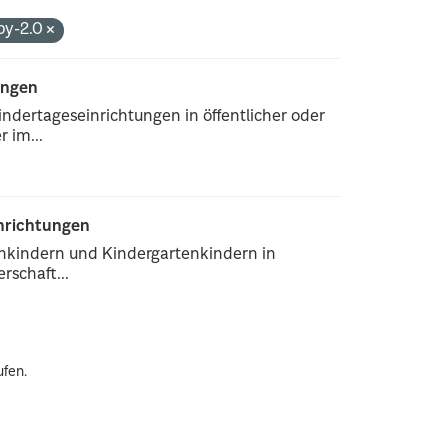
by-2.0
ungen
ndertageseinrichtungen in öffentlicher oder
 im...
inrichtungen
enkindern und Kindergartenkindern in
rschaft...
ufen.