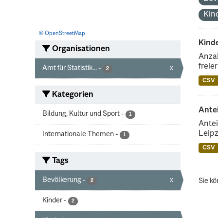
Kin
© OpenStreetMap
Kind
Organisationen
Anzah
freie
Amt für Statistik...
-
x
2
CSV
Kategorien
Ante
Bildung, Kultur und Sport
-
1
Antei
Leipz
Internationale Themen
-
1
CSV
Tags
Bevölkerung
-
x
Sie kö
2
Kinder
-
2