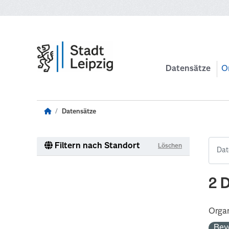
Zum Hauptinhalt wechseln
Datensätze
O
Datensätze
Filtern nach Standort
Löschen
2 
Organ
Bev