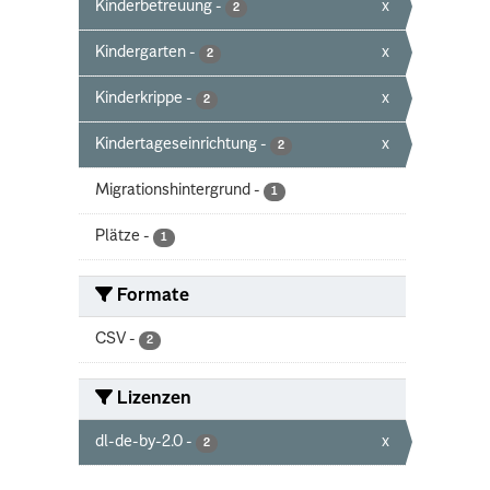
Kinderbetreuung
-
x
2
Kindergarten
-
x
2
Kinderkrippe
-
x
2
Kindertageseinrichtung
-
x
2
Migrationshintergrund
-
1
Plätze
-
1
Formate
CSV
-
2
Lizenzen
dl-de-by-2.0
-
x
2