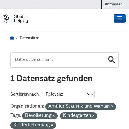
Zum Hauptinhalt wechseln
Anmelden
Datensätze
1 Datensatz gefunden
Sortieren nach
Organisationen:
Amt für Statistik und Wahlen
Tags:
Bevölkerung
Kindergarten
Kinderbetreuung