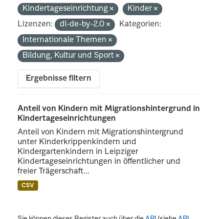
Kindertageseinrichtung
Kinder
Lizenzen:
dl-de-by-2.0
Kategorien:
Internationale Themen
Bildung, Kultur und Sport
Ergebnisse filtern
Anteil von Kindern mit Migrationshintergrund in
Kindertageseinrichtungen
Anteil von Kindern mit Migrationshintergrund
unter Kinderkrippenkindern und
Kindergartenkindern in Leipziger
Kindertageseinrichtungen in öffentlicher und
freier Trägerschaft...
CSV
Sie können dieses Register auch über die
API
(siehe
API-