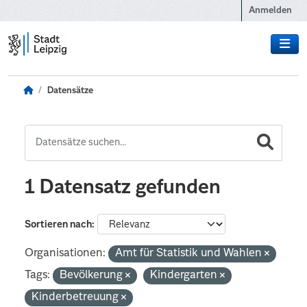
Zum Hauptinhalt wechseln
Anmelden
Datensätze
1 Datensatz gefunden
Sortieren nach
Organisationen:
Amt für Statistik und Wahlen
Tags:
Bevölkerung
Kindergarten
Kinderbetreuung