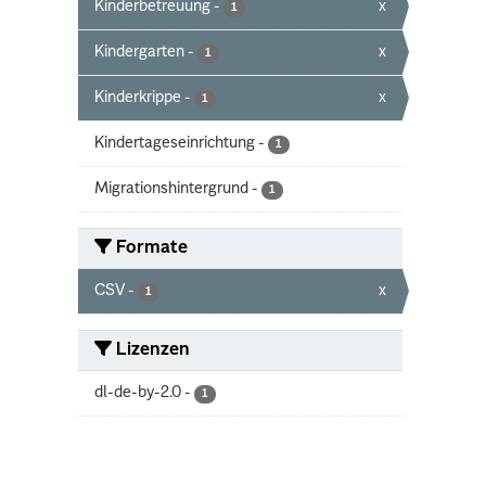
Kinderbetreuung
-
x
1
Kindergarten
-
x
1
Kinderkrippe
-
x
1
Kindertageseinrichtung
-
1
Migrationshintergrund
-
1
Formate
CSV
-
x
1
Lizenzen
dl-de-by-2.0
-
1