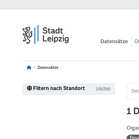
Zum Hauptinhalt wechseln
Datensätze
O
Datensätze
Filtern nach Standort
Löschen
1 
Organ
Bev