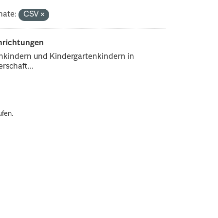
mate:
CSV
inrichtungen
enkindern und Kindergartenkindern in
rschaft...
ufen.