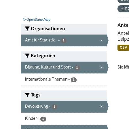
Kin
© OpenStreetMap
Ante
Organisationen
Antei
Leipz
Amt für Statistik...
-
x
1
CSV
Kategorien
Bildung, Kultur und Sport
-
x
Sie kö
1
Internationale Themen
-
1
Tags
Bevölkerung
-
x
1
Kinder
-
1