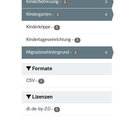
Kinderbetreuung
-
x
1
Kindergarten
-
x
1
Kinderkrippe
-
1
Kindertageseinrichtung
-
1
Migrationshintergrund
-
x
1
Formate
CSV
-
1
Lizenzen
dl-de-by-2.0
-
1