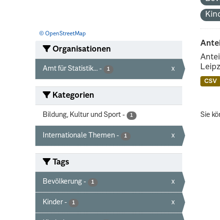
Kin
© OpenStreetMap
Ante
Organisationen
Antei
Leipz
Amt für Statistik...
-
x
1
CSV
Kategorien
Bildung, Kultur und Sport
-
Sie kö
1
Internationale Themen
-
x
1
Tags
Bevölkerung
-
x
1
Kinder
-
x
1