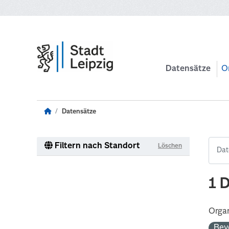
Zum Hauptinhalt wechseln
Datensätze
O
Datensätze
Filtern nach Standort
Löschen
1 
Organ
Bev