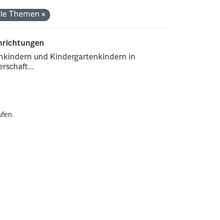
nale Themen
inrichtungen
enkindern und Kindergartenkindern in
rschaft...
ufen.