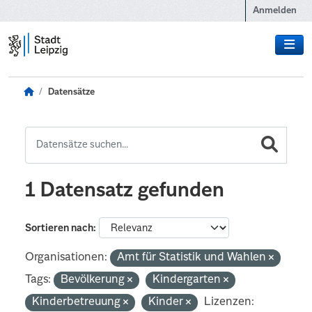
Zum Hauptinhalt wechseln
Anmelden
Datensätze
1 Datensatz gefunden
Sortieren nach
Organisationen:
Amt für Statistik und Wahlen
Tags:
Bevölkerung
Kindergarten
Kinderbetreuung
Kinder
Lizenzen: