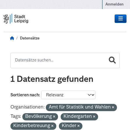
Zum Hauptinhalt wechseln
Anmelden
Datensätze
1 Datensatz gefunden
Sortieren nach
Organisationen:
Amt für Statistik und Wahlen
Tags:
Bevölkerung
Kindergarten
Kinderbetreuung
Kinder