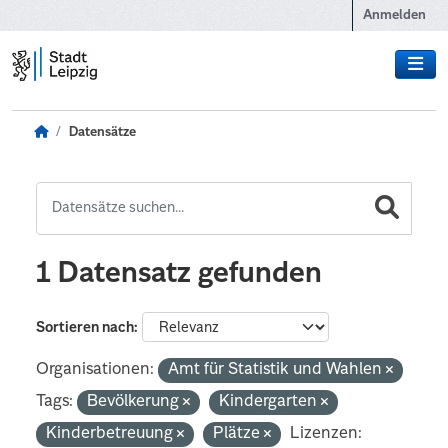
Zum Hauptinhalt wechseln
Anmelden
Datensätze
1 Datensatz gefunden
Sortieren nach
Organisationen:
Amt für Statistik und Wahlen
Tags:
Bevölkerung
Kindergarten
Kinderbetreuung
Plätze
Lizenzen: