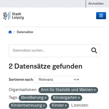
Zum Hauptinhalt wechseln
Anmelden
Datensätze
2 Datensätze gefunden
Sortieren nach
Organisationen:
Amt für Statistik und Wahlen
Tags:
Bevölkerung
Kindergarten
Kinderbetreuung
Kinder
Lizenzen: