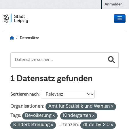
Zum Hauptinhalt wechseln
Anmelden
Datensätze
1 Datensatz gefunden
Sortieren nach
Organisationen:
Amt für Statistik und Wahlen
Tags:
Bevölkerung
Kindergarten
Kinderbetreuung
Lizenzen:
dl-de-by-2.0