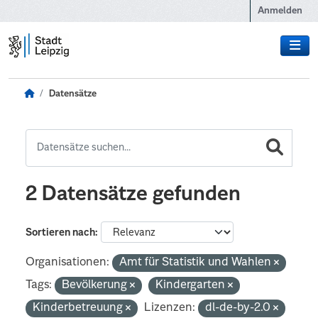
Zum Hauptinhalt wechseln
Anmelden
Datensätze
2 Datensätze gefunden
Sortieren nach
Organisationen:
Amt für Statistik und Wahlen
Tags:
Bevölkerung
Kindergarten
Kinderbetreuung
Lizenzen:
dl-de-by-2.0