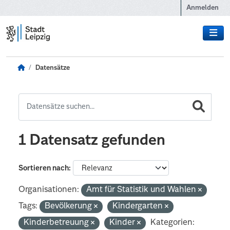
Zum Hauptinhalt wechseln
Anmelden
Datensätze
1 Datensatz gefunden
Sortieren nach
Organisationen:
Amt für Statistik und Wahlen
Tags:
Bevölkerung
Kindergarten
Kinderbetreuung
Kinder
Kategorien: