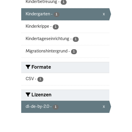
Kinderbetreuung
-
1
Kindergarten
-
x
1
Kinderkrippe
-
1
Kindertageseinrichtung
-
1
Migrationshintergrund
-
1
Formate
CSV
-
1
Lizenzen
dl-de-by-2.0
-
x
1