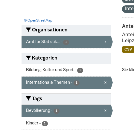
Int
© OpenStreetMap
Ante
Organisationen
Antei
Leipz
Amt für Statistik...
-
x
1
CSV
Kategorien
Bildung, Kultur und Sport
-
Sie kö
1
Internationale Themen
-
x
1
Tags
Bevölkerung
-
x
1
Kinder
-
1