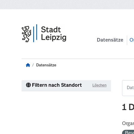
Zum Hauptinhalt wechseln
Datensätze
O
Datensätze
Filtern nach Standort
Löschen
1 
Organ
Bev