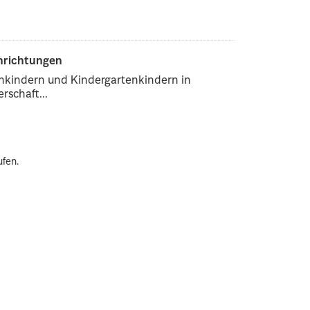
inrichtungen
enkindern und Kindergartenkindern in
rschaft...
ufen.