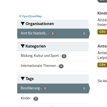
Kind
© OpenStreetMap
Anzah
Organisationen
freie
CSV
Amt für Statistik...
-
x
2
Kategorien
Ante
Antei
Bildung, Kultur und Sport
-
1
Leipz
CSV
Internationale Themen
-
1
Tags
Sie kö
Bevölkerung
-
x
2
Kinder
-
2