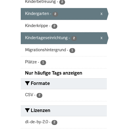
Kinderbetreuung
-
2
Kindergarten
-
x
2
Kinderkrippe
-
2
Kindertageseinrichtung
-
x
2
Migrationshintergrund
-
1
Plätze
-
1
Nur häufige Tags anzeigen
Formate
CSV
-
2
Lizenzen
dl-de-by-2.0
-
2