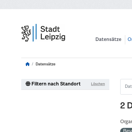
Zum Hauptinhalt wechseln
Datensätze
O
Datensätze
Filtern nach Standort
Löschen
2 
Organ
Bev