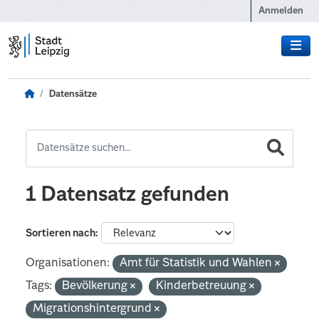
Zum Hauptinhalt wechseln
Anmelden
Datensätze
1 Datensatz gefunden
Sortieren nach
Organisationen:
Amt für Statistik und Wahlen
Tags:
Bevölkerung
Kinderbetreuung
Migrationshintergrund