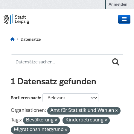
Zum Hauptinhalt wechseln
Anmelden
Datensätze
1 Datensatz gefunden
Sortieren nach
Organisationen:
Amt für Statistik und Wahlen
Tags:
Bevölkerung
Kinderbetreuung
Migrationshintergrund