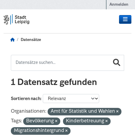
Zum Hauptinhalt wechseln
Anmelden
Datensätze
1 Datensatz gefunden
Sortieren nach
Organisationen:
Amt für Statistik und Wahlen
Tags:
Bevölkerung
Kinderbetreuung
Migrationshintergrund