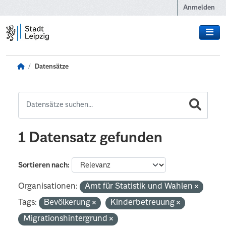
Zum Hauptinhalt wechseln
Anmelden
Datensätze
1 Datensatz gefunden
Sortieren nach
Organisationen:
Amt für Statistik und Wahlen
Tags:
Bevölkerung
Kinderbetreuung
Migrationshintergrund