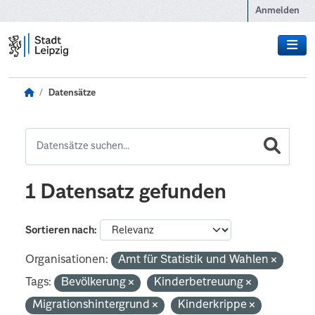
Zum Hauptinhalt wechseln
Anmelden
Datensätze
1 Datensatz gefunden
Sortieren nach
Organisationen:
Amt für Statistik und Wahlen
Tags:
Bevölkerung
Kinderbetreuung
Migrationshintergrund
Kinderkrippe