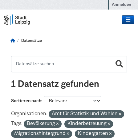
Zum Hauptinhalt wechseln
Anmelden
Datensätze
1 Datensatz gefunden
Sortieren nach
Organisationen:
Amt für Statistik und Wahlen
Tags:
Bevölkerung
Kinderbetreuung
Migrationshintergrund
Kindergarten