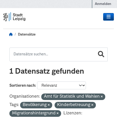
Zum Hauptinhalt wechseln
Anmelden
Datensätze
1 Datensatz gefunden
Sortieren nach
Organisationen:
Amt für Statistik und Wahlen
Tags:
Bevölkerung
Kinderbetreuung
Migrationshintergrund
Lizenzen: