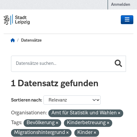
Zum Hauptinhalt wechseln
Anmelden
Datensätze
1 Datensatz gefunden
Sortieren nach
Organisationen:
Amt für Statistik und Wahlen
Tags:
Bevölkerung
Kinderbetreuung
Migrationshintergrund
Kinder