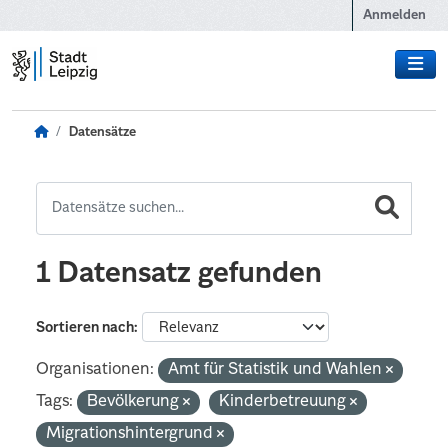
Zum Hauptinhalt wechseln
Anmelden
Datensätze
1 Datensatz gefunden
Sortieren nach
Organisationen:
Amt für Statistik und Wahlen
Tags:
Bevölkerung
Kinderbetreuung
Migrationshintergrund