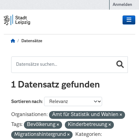
Zum Hauptinhalt wechseln
Anmelden
Datensätze
1 Datensatz gefunden
Sortieren nach
Organisationen:
Amt für Statistik und Wahlen
Tags:
Bevölkerung
Kinderbetreuung
Migrationshintergrund
Kategorien: