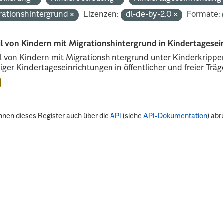
rationshintergrund
Lizenzen:
dl-de-by-2.0
Formate:
il von Kindern mit Migrationshintergrund in Kindertagese
l von Kindern mit Migrationshintergrund unter Kinderkripp
iger Kindertageseinrichtungen in öffentlicher und freier Träge
nnen dieses Register auch über die
API
(siehe
API-Dokumentation
) abr