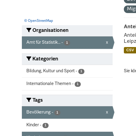
Mig
© OpenStreetMap
Ante
Organisationen
Antei
Leipz
Amt für Statistik...
-
x
1
CSV
Kategorien
Bildung, Kultur und Sport
-
Sie kö
1
Internationale Themen
-
1
Tags
Bevölkerung
-
x
1
Kinder
-
1