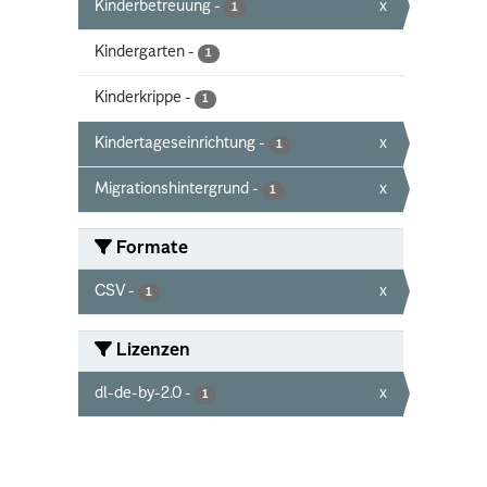
Kinderbetreuung
-
x
1
Kindergarten
-
1
Kinderkrippe
-
1
Kindertageseinrichtung
-
x
1
Migrationshintergrund
-
x
1
Formate
CSV
-
x
1
Lizenzen
dl-de-by-2.0
-
x
1