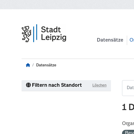
Zum Hauptinhalt wechseln
Datensätze
O
Datensätze
Filtern nach Standort
Löschen
1 
Organ
Bev