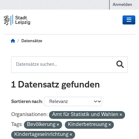
Zum Hauptinhalt wechseln
Anmelden
Datensätze
1 Datensatz gefunden
Sortieren nach
Organisationen:
Amt für Statistik und Wahlen
Tags:
Bevölkerung
Kinderbetreuung
Kindertageseinrichtung